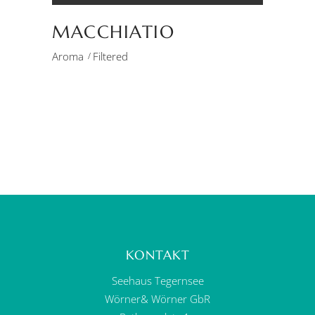
MACCHIATIO
Aroma
Filtered
KONTAKT
Seehaus Tegernsee
Wörner& Wörner GbR