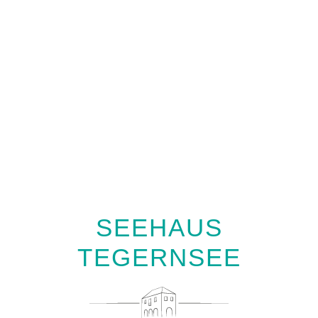
BITTE NUR PER
TELEFON UND NUR
BEI VERZEHR VON
SPEISEN.
Wir freuen uns auf Euch – Das
Seehaus Team.
SEEHAUS
TEGERNSEE